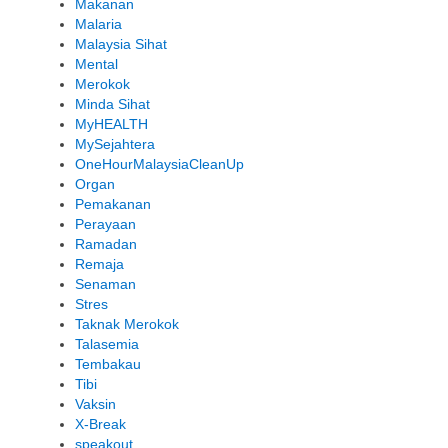
Makanan
Malaria
Malaysia Sihat
Mental
Merokok
Minda Sihat
MyHEALTH
MySejahtera
OneHourMalaysiaCleanUp
Organ
Pemakanan
Perayaan
Ramadan
Remaja
Senaman
Stres
Taknak Merokok
Talasemia
Tembakau
Tibi
Vaksin
X-Break
speakout