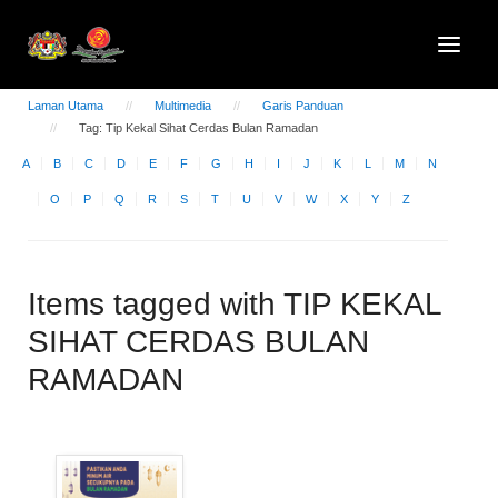
Laman Utama
Multimedia
Garis Panduan
Tag: Tip Kekal Sihat Cerdas Bulan Ramadan
A
B
C
D
E
F
G
H
I
J
K
L
M
N
O
P
Q
R
S
T
U
V
W
X
Y
Z
Items tagged with TIP KEKAL
SIHAT CERDAS BULAN
RAMADAN