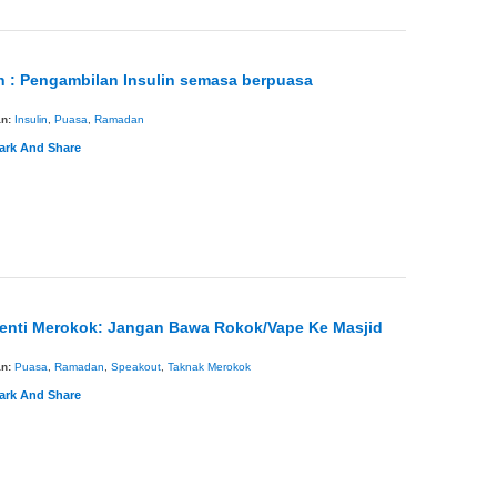
 : Pengambilan Insulin semasa berpuasa
an:
Insulin
,
Puasa
,
Ramadan
henti Merokok: Jangan Bawa Rokok/Vape Ke Masjid
an:
Puasa
,
Ramadan
,
Speakout
,
Taknak Merokok