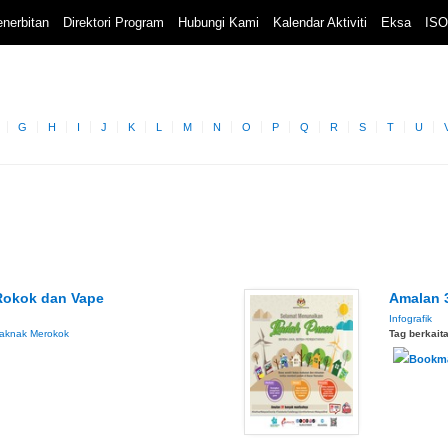
nerbitan
Direktori Program
Hubungi Kami
Kalendar Aktiviti
Eksa
ISO
G
H
I
J
K
L
M
N
O
P
Q
R
S
T
U
 Rokok dan Vape
Amalan 
Infografik
aknak Merokok
Tag berkait