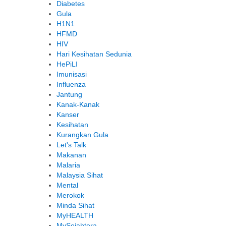
Diabetes
Gula
H1N1
HFMD
HIV
Hari Kesihatan Sedunia
HePiLI
Imunisasi
Influenza
Jantung
Kanak-Kanak
Kanser
Kesihatan
Kurangkan Gula
Let's Talk
Makanan
Malaria
Malaysia Sihat
Mental
Merokok
Minda Sihat
MyHEALTH
MySejahtera