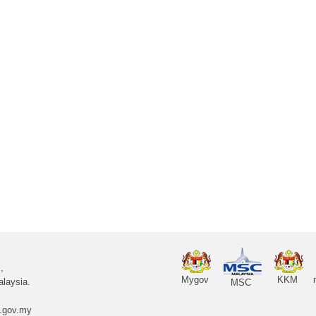
,
Mygov
KKM
laysia.
MSC
.gov.my