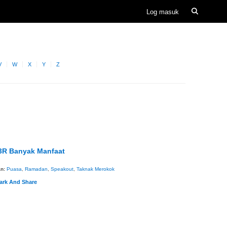
V
W
X
Y
Z
3R Banyak Manfaat
an:
Puasa
,
Ramadan
,
Speakout
,
Taknak Merokok