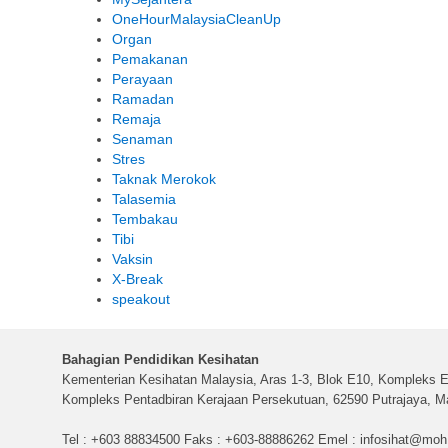
OneHourMalaysiaCleanUp
Organ
Pemakanan
Perayaan
Ramadan
Remaja
Senaman
Stres
Taknak Merokok
Talasemia
Tembakau
Tibi
Vaksin
X-Break
speakout
Bahagian Pendidikan Kesihatan
Kementerian Kesihatan Malaysia, Aras 1-3, Blok E10, Kompleks E
Kompleks Pentadbiran Kerajaan Persekutuan, 62590 Putrajaya, Ma
Tel : +603 88834500 Faks : +603-88886262 Emel :
infosihat@moh