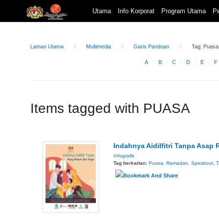
Utama
Info Korporat
Program Utama
Pe
Laman Utama
Multimedia
Garis Panduan
Tag: Puasa
A
B
C
D
E
F
Items tagged with PUASA
Indahnya Aidilfitri Tanpa Asap
Infografik
Tag berkaitan:
Puasa
,
Ramadan
,
Speakout
,
T