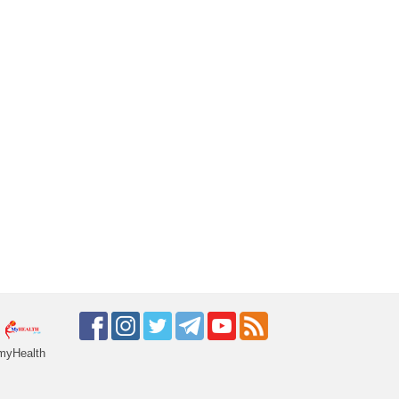
myHealth