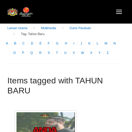
Laman Utama
Multimedia
Garis Panduan
Tag: Tahun Baru
A
B
C
D
E
F
G
H
I
J
K
L
M
N
O
P
Q
R
S
T
U
V
W
X
Y
Z
Items tagged with TAHUN
BARU