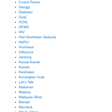
Cuaca Panas
Denggi
Diabetes
Gula
H1N1
HFMD
HIV
Hari Kesihatan Sedunia
HePiLI
Imunisasi
Influenza
Jantung
Kanak-Kanak
Kanser
Kesihatan
Kurangkan Gula
Let's Talk
Makanan
Malaria
Malaysia Sihat
Mental
Merokok
Minda Sihat