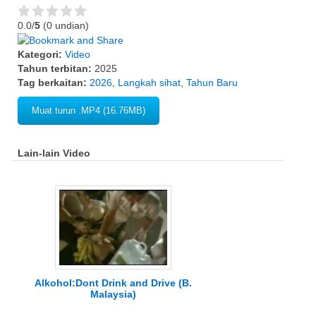
0.0/
5
(0 undian)
Kategori:
Video
Tahun terbitan:
2025
Tag berkaitan:
2026
,
Langkah sihat
,
Tahun Baru
Muat turun .MP4 (16.76MB)
Lain-lain Video
Alkohol:Dont Drink and Drive (B.
Malaysia)