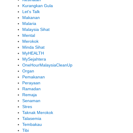
Kurangkan Gula
Let's Talk
Makanan
Malaria
Malaysia Sihat
Mental
Merokok
Minda Sihat
MyHEALTH
MySejahtera
OneHourMalaysiaCleanUp
Organ
Pemakanan
Perayaan
Ramadan
Remaja
Senaman
Stres
Taknak Merokok
Talasemia
Tembakau
Tibi