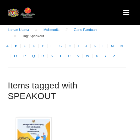
Laman Utama
Multimedia
Garis Panduan
Tag: Speakout
A
B
C
D
E
F
G
H
I
J
K
L
M
N
O
P
Q
R
S
T
U
V
W
X
Y
Z
Items tagged with
SPEAKOUT