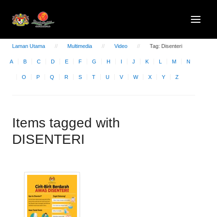
Laman Utama
Multimedia
Video
Tag: Disenteri
A
B
C
D
E
F
G
H
I
J
K
L
M
N
O
P
Q
R
S
T
U
V
W
X
Y
Z
Items tagged with
DISENTERI