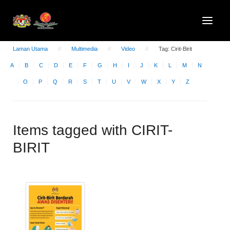
Laman Utama
Multimedia
Video
Tag: Cirit-Birit
A
B
C
D
E
F
G
H
I
J
K
L
M
N
O
P
Q
R
S
T
U
V
W
X
Y
Z
Items tagged with CIRIT-
BIRIT