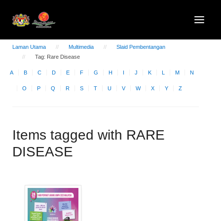
Laman Utama
Multimedia
Slaid Pembentangan
Tag: Rare Disease
A
B
C
D
E
F
G
H
I
J
K
L
M
N
O
P
Q
R
S
T
U
V
W
X
Y
Z
Items tagged with RARE
DISEASE