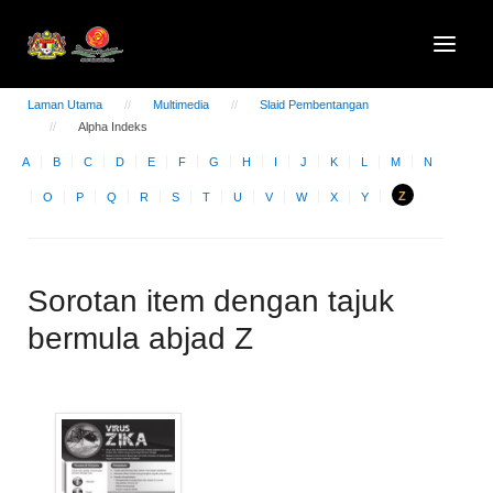
Laman Utama
Multimedia
Slaid Pembentangan
Alpha Indeks
A
B
C
D
E
F
G
H
I
J
K
L
M
N
Z
O
P
Q
R
S
T
U
V
W
X
Y
Sorotan item dengan tajuk
bermula abjad Z