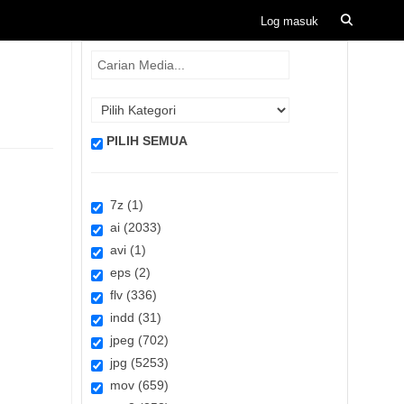
PILIH SEMUA
7z (1)
ai (2033)
avi (1)
eps (2)
flv (336)
indd (31)
jpeg (702)
jpg (5253)
mov (659)