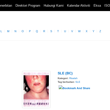
nerbitan
Direktori Program
Hubungi Kami
Kalendar Aktiviti
Eksa
ISO
L
M
N
O
P
Q
R
S
T
U
V
W
X
Y
Z
SLE (BC)
Kategori:
Risalah
Tag berkaitan:
SLE