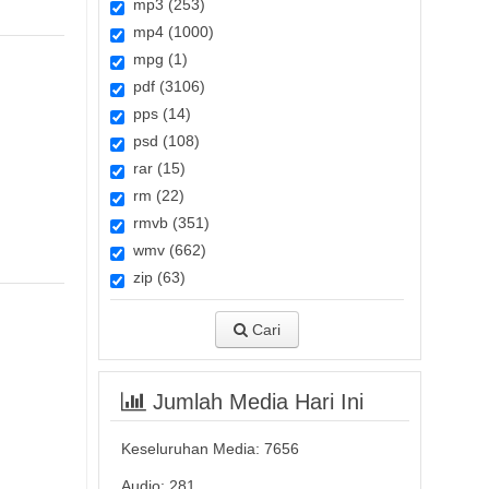
mp3 (253)
mp4 (1000)
mpg (1)
pdf (3106)
pps (14)
psd (108)
rar (15)
rm (22)
rmvb (351)
wmv (662)
zip (63)
Cari
Jumlah Media Hari Ini
Keseluruhan Media:
7656
Audio: 281