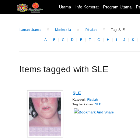
Utama
Info Korporat
Program Utama
Pe
Laman Utama
Multimedia
Risalah
Tag: SLE
A
B
C
D
E
F
G
H
I
J
K
Items tagged with SLE
SLE
Kategori:
Risalah
Tag berkaitan:
SLE