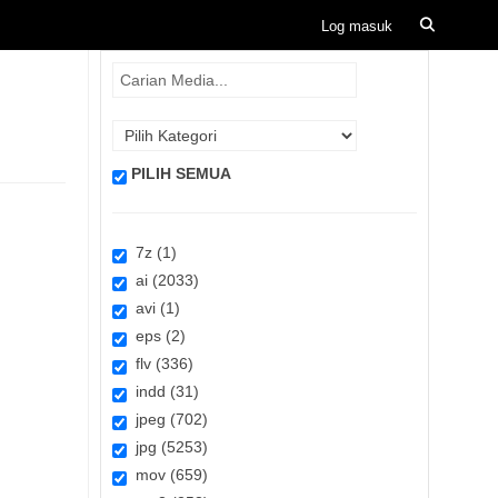
PILIH SEMUA
7z (1)
ai (2033)
avi (1)
eps (2)
flv (336)
indd (31)
jpeg (702)
jpg (5253)
mov (659)