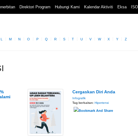
nerbitan
Direktori Program
Hubungi Kami
Kalendar Aktiviti
Eksa
ISO
L
M
N
O
P
Q
R
S
T
U
V
W
X
Y
Z
I
9%
Cergaskan Diri Anda
alami
Infografik
Tag berkaitan:
Hipertensi