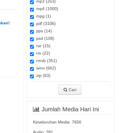
mp3 (253)
mp4 (1000)
mpg (1)
akan!
pdf (3106)
pps (14)
psd (108)
rar (15)
rm (22)
rmvb (351)
wmv (662)
zip (63)
Cari
Jumlah Media Hari Ini
Keseluruhan Media:
7656
Audio: 281