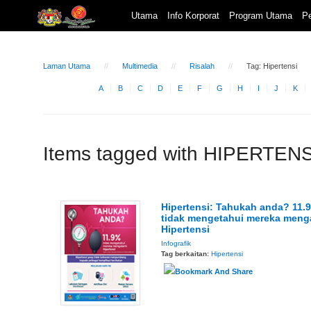
Utama
Info Korporat
Program Utama
Pe
Laman Utama
Multimedia
Risalah
Tag: Hipertensi
A
B
C
D
E
F
G
H
I
J
K
Items tagged with HIPERTENS
Hipertensi: Tahukah anda? 11.
tidak mengetahui mereka meng
Hipertensi
Infografik
Tag berkaitan:
Hipertensi