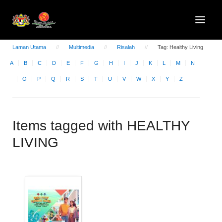
Laman Utama
Multimedia
Risalah
Tag: Healthy Living
A
B
C
D
E
F
G
H
I
J
K
L
M
N
O
P
Q
R
S
T
U
V
W
X
Y
Z
Items tagged with HEALTHY
LIVING