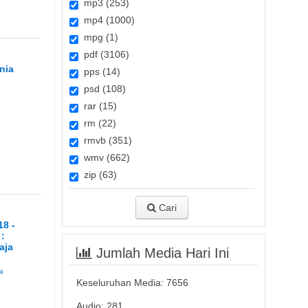
mp3 (253)
mp4 (1000)
mpg (1)
pdf (3106)
nia
pps (14)
psd (108)
rar (15)
rm (22)
rmvb (351)
wmv (662)
zip (63)
Cari
18 -
 :
aja
Jumlah Media Hari Ini
ia
Keseluruhan Media:
7656
Audio: 281