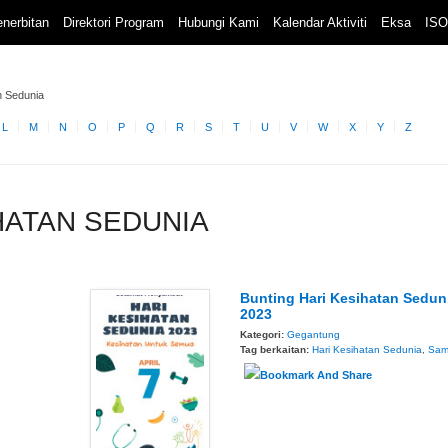
nerbitan
Direktori Program
Hubungi Kami
Kalendar Aktiviti
Eksa
ISO
n Sedunia
L
M
N
O
P
Q
R
S
T
U
V
W
X
Y
Z
SIHATAN SEDUNIA
Bunting Hari Kesihatan Sedun
2023
Kategori:
Gegantung
Tag berkaitan:
Hari Kesihatan Sedunia
,
Sam