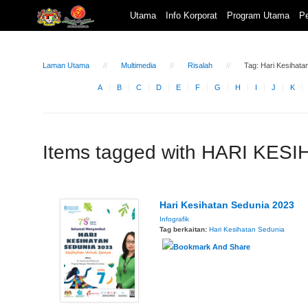
Utama
Info Korporat
Program Utama
Pe
Laman Utama
Multimedia
Risalah
Tag: Hari Kesihata
A
B
C
D
E
F
G
H
I
J
K
Items tagged with HARI KE
Hari Kesihatan Sedunia 2023
Infografik
Tag berkaitan:
Hari Kesihatan Sedunia