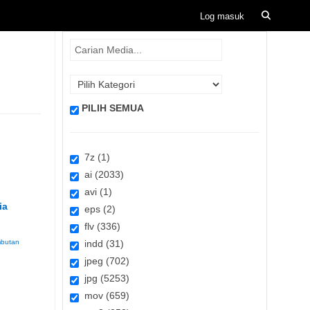
PILIH SEMUA
7z (1)
ai (2033)
avi (1)
ia
eps (2)
flv (336)
butan
indd (31)
jpeg (702)
jpg (5253)
mov (659)