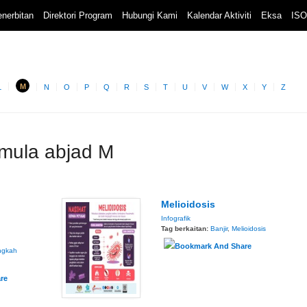
nerbitan
Direktori Program
Hubungi Kami
Kalendar Aktiviti
Eksa
ISO
M
L
N
O
P
Q
R
S
T
U
V
W
X
Y
Z
rmula abjad M
Melioidosis
Infografik
Tag berkaitan:
Banjir
,
Melioidosis
ngkah