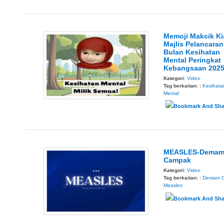
Memoji Makcik Ki
Majlis Pelancaran
Bulan Kesihatan
Mental Peringkat
Kebangsaan 202
Kategori:
Video
Tag berkaitan: :
Kesihata
Mental
MEASLES-Dema
Campak
Kategori:
Video
Tag berkaitan: :
Demam 
Measles