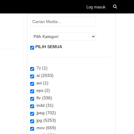
PILIH SEMUA
7z (1)
ai (2033)
avi (1)
eps (2)
flv (336)
indd (31)
jpeg (702)
jpg (5253)
mov (659)