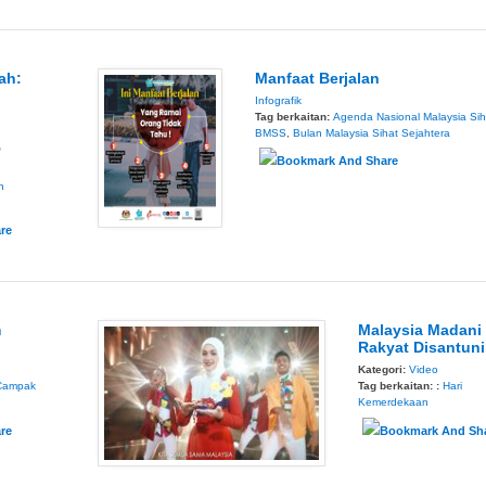
ah:
Manfaat Berjalan
Infografik
Tag berkaitan:
Agenda Nasional Malaysia Sih
BMSS
,
Bulan Malaysia Sihat Sejahtera
5
n
m
Malaysia Madani
Rakyat Disantuni
Kategori:
Video
Campak
Tag berkaitan: :
Hari
Kemerdekaan