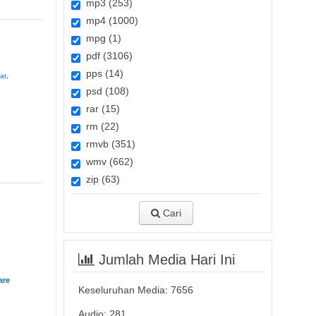
mp3 (253)
mp4 (1000)
mpg (1)
pdf (3106)
pps (14)
at
,
psd (108)
rar (15)
rm (22)
rmvb (351)
wmv (662)
zip (63)
Cari
Jumlah Media Hari Ini
Keseluruhan Media:
7656
Audio: 281