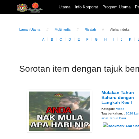
Utama
Info Korporat
Program Utama
Pe
Laman Utama
Multimedia
Risalah
Alpha Indeks
A
B
C
D
E
F
G
H
I
J
K
Sorotan item dengan tajuk be
Mulakan Tahun
Baharu dengan
Langkah Kecil
Kategori:
Video
Tag berkaitan: :
2026
La
sihat
Tahun Baru