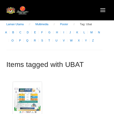
Laman Utama
Multimedia
Poster
Tag: Ubat
A
B
C
D
E
F
G
H
I
J
K
L
M
N
O
P
Q
R
S
T
U
V
W
X
Y
Z
Items tagged with UBAT