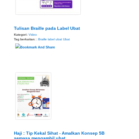
Tulisan Braille pada Label Ubat
Kategori:
Video
Tag berkaitan: :
Braille
label ubat
Ubat
Haji : Tip Kekal Sihat - Amalkan Konsep 5B
semasa mengambil ubat