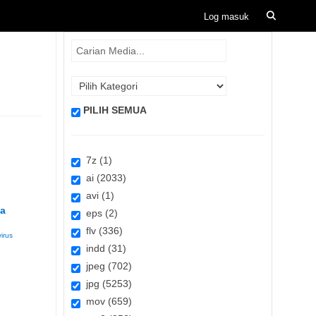
PILIH SEMUA
7z (1)
ai (2033)
avi (1)
za
eps (2)
flv (336)
virus
indd (31)
jpeg (702)
jpg (5253)
mov (659)