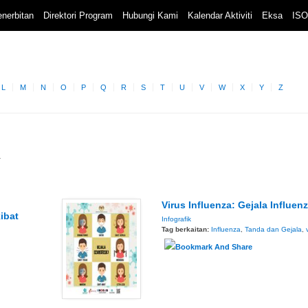
nerbitan
Direktori Program
Hubungi Kami
Kalendar Aktiviti
Eksa
ISO
L
M
N
O
P
Q
R
S
T
U
V
W
X
Y
Z
A
Virus Influenza: Gejala Influen
ibat
Infografik
Tag berkaitan:
Influenza
,
Tanda dan Gejala
,