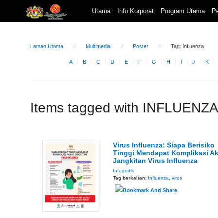
Utama
Info Korporat
Program Utama
Pe
Laman Utama
Multimedia
Poster
Tag: Influenza
A
B
C
D
E
F
G
H
I
J
K
Items tagged with INFLUENZ
Virus Influenza: Siapa Berisiko
Tinggi Mendapat Komplikasi Ak
Jangkitan Virus Influenza
Infografik
Tag berkaitan:
Influenza
,
virus