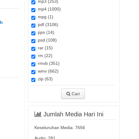
mp3 (253)
mp4 (1000)
mpg (1)
ah
pdf (3106)
pps (14)
psd (108)
rar (15)
rm (22)
rmvb (351)
wmv (662)
zip (63)
Cari
Jumlah Media Hari Ini
Keseluruhan Media:
7656
Audio: 281