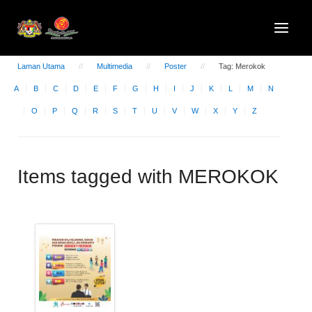
Laman Utama
Multimedia
Poster
Tag: Merokok
A
B
C
D
E
F
G
H
I
J
K
L
M
N
O
P
Q
R
S
T
U
V
W
X
Y
Z
Items tagged with MEROKOK