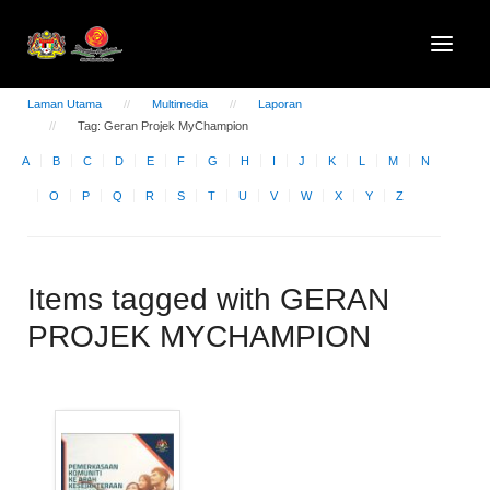
Laman Utama
Multimedia
Laporan
Tag: Geran Projek MyChampion
A
B
C
D
E
F
G
H
I
J
K
L
M
N
O
P
Q
R
S
T
U
V
W
X
Y
Z
Items tagged with GERAN
PROJEK MYCHAMPION