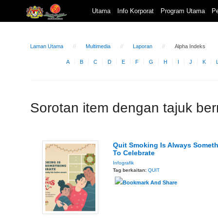
Utama
Info Korporat
Program Utama
Pe
Laman Utama
Multimedia
Laporan
Alpha Indeks
A
B
C
D
E
F
G
H
I
J
K
Sorotan item dengan tajuk be
Quit Smoking Is Always Somet
To Celebrate
Infografik
Tag berkaitan:
QUIT