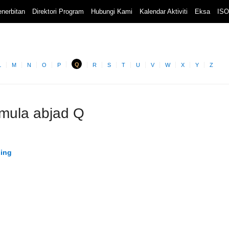
nerbitan
Direktori Program
Hubungi Kami
Kalendar Aktiviti
Eksa
ISO
Q
L
M
N
O
P
R
S
T
U
V
W
X
Y
Z
rmula abjad Q
hing