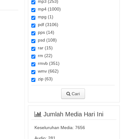
mp3 (253)
mp4 (1000)
mpg (1)
pdf (3106)
pps (14)
psd (108)
rar (15)
rm (22)
rmvb (351)
wmv (662)
zip (63)
Cari
Jumlah Media Hari Ini
Keseluruhan Media:
7656
Audio: 281