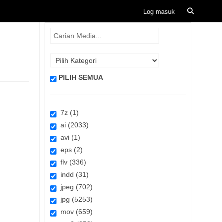
PILIH SEMUA
7z (1)
ai (2033)
avi (1)
eps (2)
flv (336)
indd (31)
jpeg (702)
jpg (5253)
mov (659)