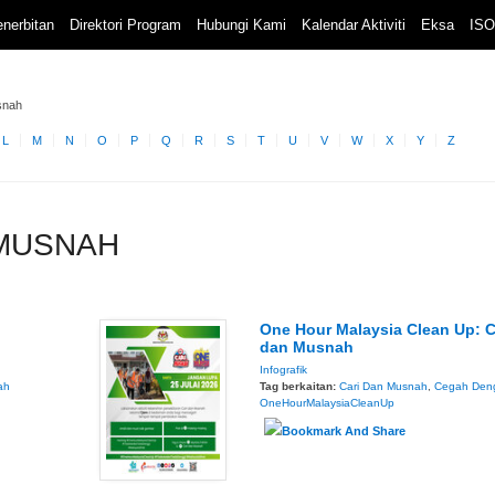
nerbitan
Direktori Program
Hubungi Kami
Kalendar Aktiviti
Eksa
ISO
snah
L
M
N
O
P
Q
R
S
T
U
V
W
X
Y
Z
N MUSNAH
One Hour Malaysia Clean Up: C
dan Musnah
Infografik
ah
Tag berkaitan:
Cari Dan Musnah
,
Cegah Den
OneHourMalaysiaCleanUp