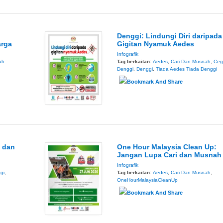
Denggi: Lindungi Diri daripada
arga
Gigitan Nyamuk Aedes
Infografik
ah
Tag berkaitan:
Aedes
,
Cari Dan Musnah
,
Ceg
Denggi
,
Denggi
,
Tiada Aedes Tiada Denggi
i dan
One Hour Malaysia Clean Up:
Jangan Lupa Cari dan Musnah
Infografik
gi
,
Tag berkaitan:
Aedes
,
Cari Dan Musnah
,
OneHourMalaysiaCleanUp