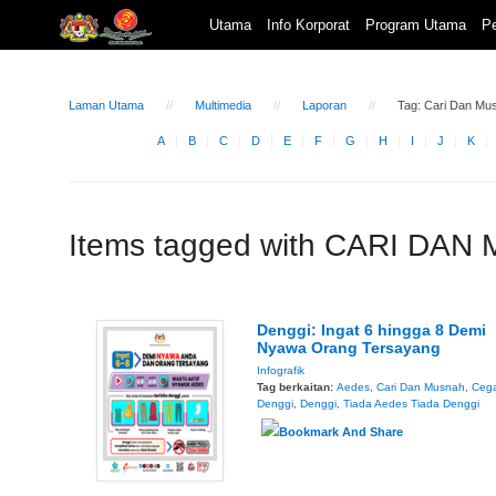
Utama
Info Korporat
Program Utama
Pe
Laman Utama
Multimedia
Laporan
Tag: Cari Dan Mu
A
B
C
D
E
F
G
H
I
J
K
Items tagged with CARI DA
Denggi: Ingat 6 hingga 8 Demi
Nyawa Orang Tersayang
Infografik
Tag berkaitan:
Aedes
,
Cari Dan Musnah
,
Ceg
Denggi
,
Denggi
,
Tiada Aedes Tiada Denggi