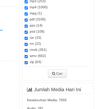
mp3 (253)
mp4 (1000)
mpg (1)
pdf (3106)
pps (14)
ah
psd (108)
rar (15)
rm (22)
rmvb (351)
wmv (662)
zip (63)
Cari
Jumlah Media Hari Ini
Keseluruhan Media:
7655
Audio: 281