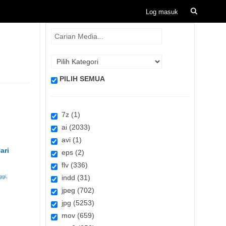
PILIH SEMUA
7z (1)
ai (2033)
avi (1)
ari
eps (2)
flv (336)
ggi
,
indd (31)
jpeg (702)
jpg (5253)
mov (659)