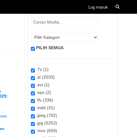
PILIH SEMUA
7z (1)
ai (2033)
avi (1)
h
eps (2)
025:
flv (336)
indd (31)
jpeg (702)
ANMS
jpg (5253)
mov (659)