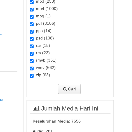
mp3 (253)
mp4 (1000)
mpg (1)
n
pdf (3106)
pps (14)
at
,
psd (108)
rar (15)
rm (22)
rmvb (351)
wmv (662)
zip (63)
Cari
at
,
Jumlah Media Hari Ini
Keseluruhan Media:
7656
Audio: 281