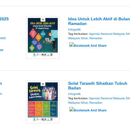
2025
Idea Untuk Lebih Aktif di Bula
Ramadan
Infografik
Tag berkaitan:
Agenda Nasional Malaysia Sih
NMS
Malaysia Sihat
,
Ramadan
n
Solat Tarawih Sihatkan Tubuh
Badan
at
,
Infografik
Tag berkaitan:
Agenda Nasional Malaysia Sih
Malaysia Sihat
,
Ramadan