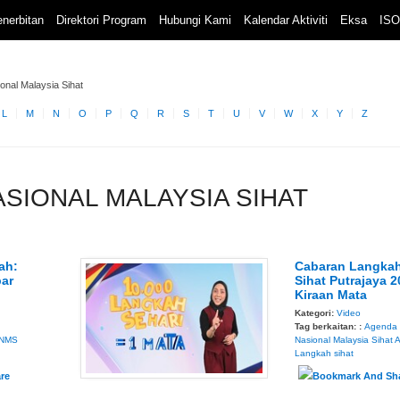
nerbitan
Direktori Program
Hubungi Kami
Kalendar Aktiviti
Eksa
ISO
onal Malaysia Sihat
L
M
N
O
P
Q
R
S
T
U
V
W
X
Y
Z
NASIONAL MALAYSIA SIHAT
ah:
Cabaran Langka
ar
Sihat Putrajaya 2
Kiraan Mata
Kategori:
Video
Tag berkaitan: :
Agenda
NMS
Nasional Malaysia Sihat
Langkah sihat