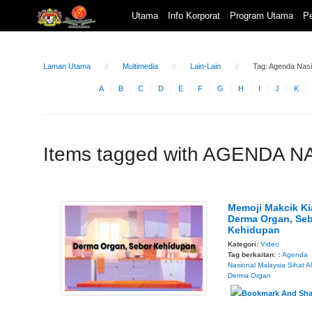
Utama
Info Korporat
Program Utama
Pe
Laman Utama
Multimedia
Lain-Lain
Tag: Agenda Nasi
A
B
C
D
E
F
G
H
I
J
K
Items tagged with AGENDA 
Memoji Makcik Ki
Derma Organ, Seb
Kehidupan
Kategori:
Video
Tag berkaitan: :
Agenda
Nasional Malaysia Sihat
A
Derma Organ