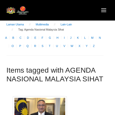
Laman Utama
Multimedia
Lain-Lain
Tag: Agenda Nasional Malaysia Sihat
A
B
C
D
E
F
G
H
I
J
K
L
M
N
O
P
Q
R
S
T
U
V
W
X
Y
Z
Items tagged with AGENDA
NASIONAL MALAYSIA SIHAT