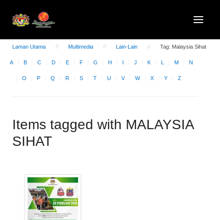
Laman Utama
Multimedia
Lain-Lain
Tag: Malaysia Sihat
A
B
C
D
E
F
G
H
I
J
K
L
M
N
O
P
Q
R
S
T
U
V
W
X
Y
Z
Items tagged with MALAYSIA
SIHAT