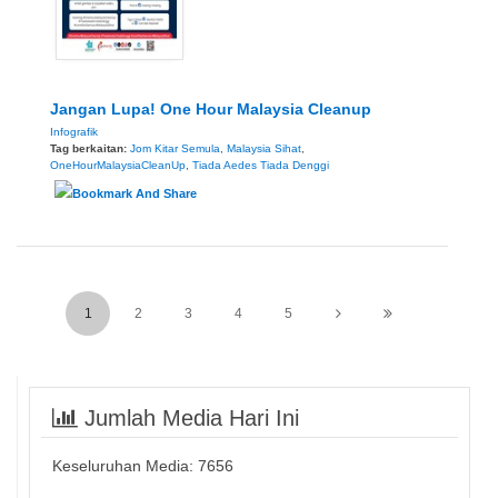
Jangan Lupa! One Hour Malaysia Cleanup
Infografik
Tag berkaitan:
Jom Kitar Semula
,
Malaysia Sihat
,
OneHourMalaysiaCleanUp
,
Tiada Aedes Tiada Denggi
1
2
3
4
5
Jumlah Media Hari Ini
Keseluruhan Media:
7656