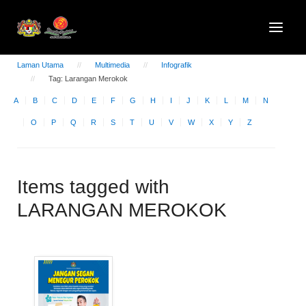
Laman Utama
Multimedia
Infografik
Tag: Larangan Merokok
A
B
C
D
E
F
G
H
I
J
K
L
M
N
O
P
Q
R
S
T
U
V
W
X
Y
Z
Items tagged with
LARANGAN MEROKOK