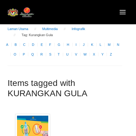
Laman Utama
Multimedia
Infografik
Tag: Kurangkan Gula
A
B
C
D
E
F
G
H
I
J
K
L
M
N
O
P
Q
R
S
T
U
V
W
X
Y
Z
Items tagged with
KURANGKAN GULA