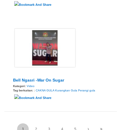
Bell Ngasri -War On Sugar
Kategori:
Video
Tag berkaitan: :
CAKNA GULA
Kurangkan Gula
Perangi gula
1
2
3
4
5