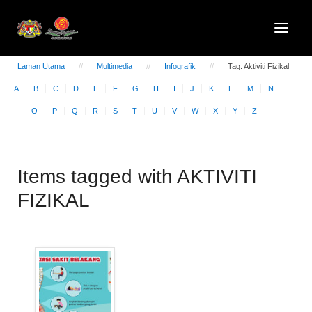
Laman Utama
Multimedia
Infografik
Tag: Aktiviti Fizikal
A
B
C
D
E
F
G
H
I
J
K
L
M
N
O
P
Q
R
S
T
U
V
W
X
Y
Z
Items tagged with AKTIVITI
FIZIKAL