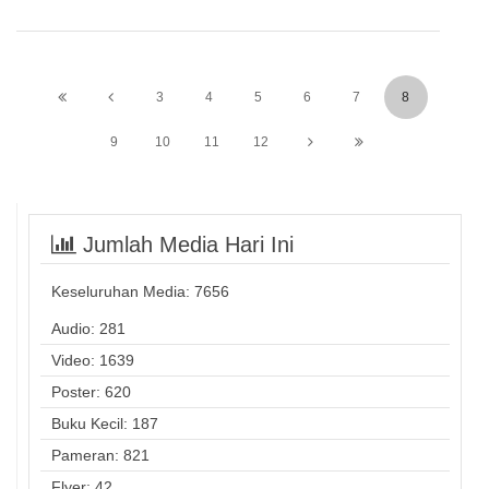
3
4
5
6
7
8
9
10
11
12
Jumlah Media Hari Ini
Keseluruhan Media:
7656
Audio: 281
Video: 1639
Poster: 620
Buku Kecil: 187
Pameran: 821
Flyer: 42