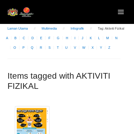
Laman Utama
Multimedia
Infografik
Tag: Aktiviti Fizikal
A
B
C
D
E
F
G
H
I
J
K
L
M
N
O
P
Q
R
S
T
U
V
W
X
Y
Z
Items tagged with AKTIVITI
FIZIKAL