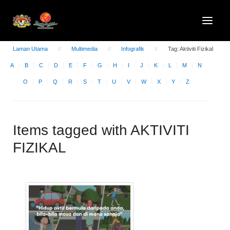
Laman Utama
Multimedia
Infografik
Tag: Aktiviti Fizikal
A
B
C
D
E
F
G
H
I
J
K
L
M
N
O
P
Q
R
S
T
U
V
W
X
Y
Z
Items tagged with AKTIVITI
FIZIKAL