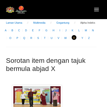
Laman Utama
Multimedia
Gegantung
Alpha Indeks
A
B
C
D
E
F
G
H
I
J
K
L
M
N
X
O
P
Q
R
S
T
U
V
W
Y
Z
Sorotan item dengan tajuk
bermula abjad X