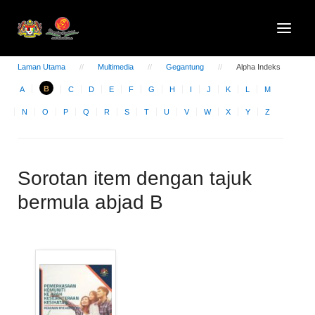
Laman Utama
Multimedia
Gegantung
Alpha Indeks
B
A
C
D
E
F
G
H
I
J
K
L
M
N
O
P
Q
R
S
T
U
V
W
X
Y
Z
Sorotan item dengan tajuk
bermula abjad B