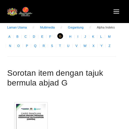
Laman Utama
Multimedia
Gegantung
Alpha Indeks
G
A
B
C
D
E
F
H
I
J
K
L
M
N
O
P
Q
R
S
T
U
V
W
X
Y
Z
Sorotan item dengan tajuk
bermula abjad G