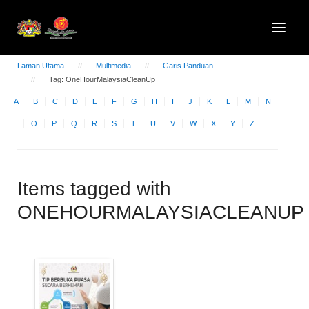
Laman Utama
Multimedia
Garis Panduan
Tag: OneHourMalaysiaCleanUp
A
B
C
D
E
F
G
H
I
J
K
L
M
N
O
P
Q
R
S
T
U
V
W
X
Y
Z
Items tagged with
ONEHOURMALAYSIACLEANUP