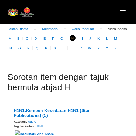
Laman Utama
Multimedia
Garis Panduan
Alpha Indeks
H
A
B
C
D
E
F
G
I
J
K
L
M
N
O
P
Q
R
S
T
U
V
W
X
Y
Z
Sorotan item dengan tajuk
bermula abjad H
H1N1:Kempen Kesedaran H1N1 (Star
Publications) (5)
Kategori:
Audio
Tag berkaitan:
H1N1