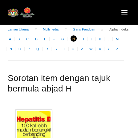
Laman Utama
Multimedia
Garis Panduan
Alpha Indeks
H
A
B
C
D
E
F
G
I
J
K
L
M
N
O
P
Q
R
S
T
U
V
W
X
Y
Z
Sorotan item dengan tajuk
bermula abjad H