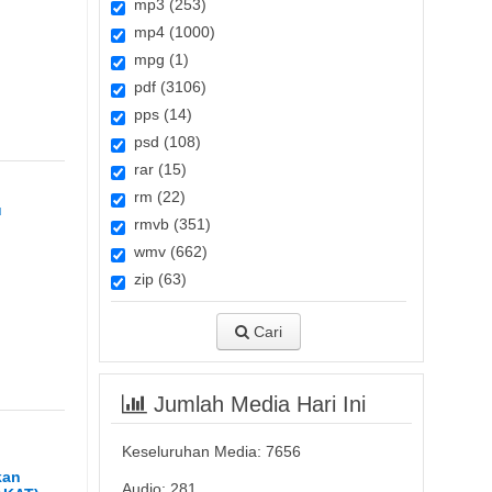
mp3 (253)
mp4 (1000)
mpg (1)
pdf (3106)
pps (14)
psd (108)
rar (15)
rm (22)
u
rmvb (351)
wmv (662)
zip (63)
Cari
Jumlah Media Hari Ini
Keseluruhan Media:
7656
kan
Audio: 281