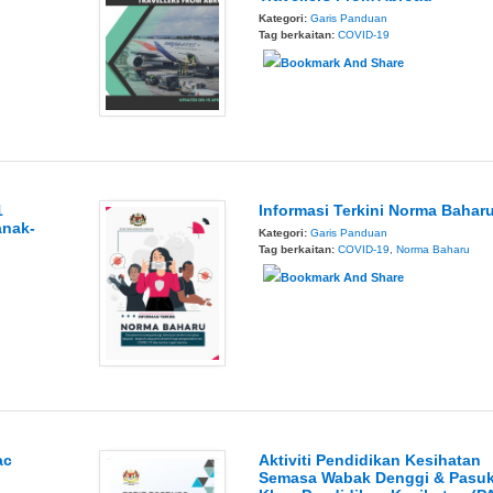
Kategori:
Garis Panduan
Tag berkaitan:
COVID-19
1
Informasi Terkini Norma Bahar
anak-
Kategori:
Garis Panduan
Tag berkaitan:
COVID-19
,
Norma Baharu
ac
Aktiviti Pendidikan Kesihatan
Semasa Wabak Denggi & Pasu