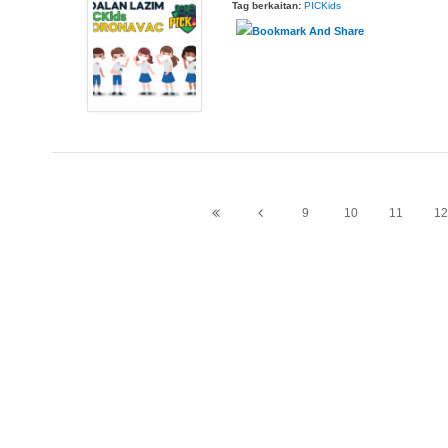
Tag berkaitan:
PICKids
9
10
11
12