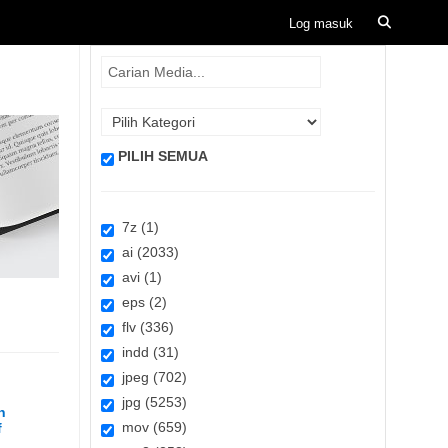
PILIH SEMUA
7z (1)
ai (2033)
avi (1)
eps (2)
flv (336)
indd (31)
jpeg (702)
jpg (5253)
n
mov (659)
f