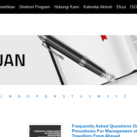
nerbitan
Direktori Program
Hubungi Kami
Kalendar Aktiviti
Eksa
ISO
L
M
N
O
P
Q
R
S
T
U
V
W
X
Y
Z
Frequently Asked Questions O
Procedures For Management o
Travellers From Abroad