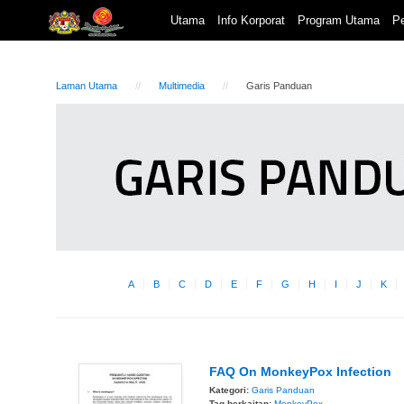
Utama
Info Korporat
Program Utama
Pe
Laman Utama
Multimedia
Garis Panduan
A
B
C
D
E
F
G
H
I
J
K
FAQ On MonkeyPox Infection
Kategori:
Garis Panduan
Tag berkaitan:
MonkeyPox