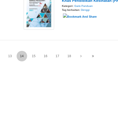
Khas Pendidikan Kesihatan (P
Kategori:
Garis Panduan
Tag berkaitan:
Denggi
13
14
15
16
17
18