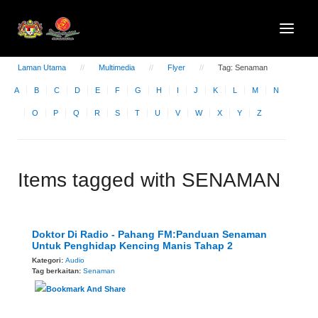
Laman Utama
Multimedia
Flyer
Tag: Senaman
A
B
C
D
E
F
G
H
I
J
K
L
M
N
O
P
Q
R
S
T
U
V
W
X
Y
Z
Items tagged with SENAMAN
Doktor Di Radio - Pahang FM:Panduan Senaman
Untuk Penghidap Kencing Manis Tahap 2
Kategori:
Audio
Tag berkaitan:
Senaman