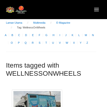
Laman Utama
Multimedia
E-Magazine
Tag: WellnessOnWheels
A
B
C
D
E
F
G
H
I
J
K
L
M
N
O
P
Q
R
S
T
U
V
W
X
Y
Z
Items tagged with
WELLNESSONWHEELS