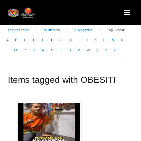
Laman Utama
Multimedia
E-Magazine
Tag: Obesiti
A
B
C
D
E
F
G
H
I
J
K
L
M
N
O
P
Q
R
S
T
U
V
W
X
Y
Z
Items tagged with OBESITI