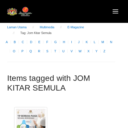
Laman Utama
Multimedia
E-Magazine
Tag: Jom Kitar Semula
A
B
C
D
E
F
G
H
I
J
K
L
M
N
O
P
Q
R
S
T
U
V
W
X
Y
Z
Items tagged with JOM
KITAR SEMULA