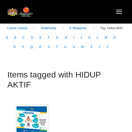
Laman Utama
Multimedia
E-Magazine
Tag: Hidup Aktif
A
B
C
D
E
F
G
H
I
J
K
L
M
N
O
P
Q
R
S
T
U
V
W
X
Y
Z
Items tagged with HIDUP
AKTIF