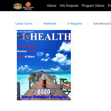
Utama
Info Korporat
Program Utama
Pe
Laman Utama
Multimedia
E-Magazine
Edisi Bercuti D