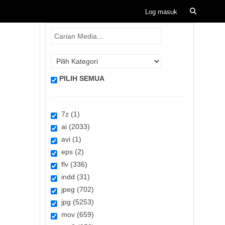
PILIH SEMUA
7z (1)
ai (2033)
avi (1)
eps (2)
flv (336)
indd (31)
jpeg (702)
jpg (5253)
mov (659)