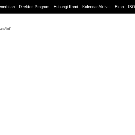
nerbitan
Direktori Program
Hubungi Kami
Kalendar Aktiviti
Eksa
ISO
an Aktif