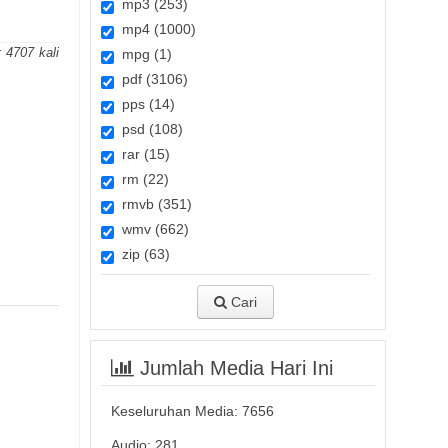
mp3 (253)
mp4 (1000)
:
4707
mpg (1)
pdf (3106)
pps (14)
psd (108)
rar (15)
rm (22)
rmvb (351)
wmv (662)
zip (63)
Cari
Jumlah Media Hari Ini
Keseluruhan Media:
7656
Audio: 281