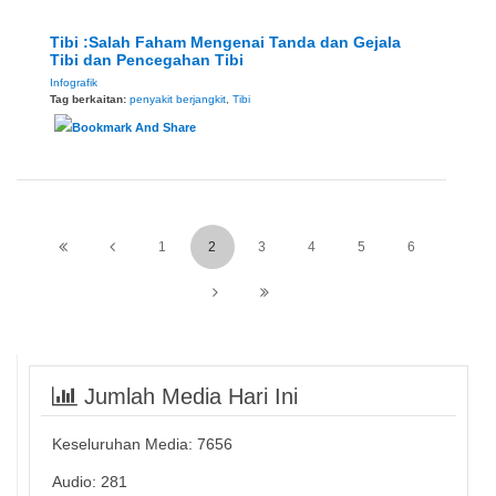
Tibi :Salah Faham Mengenai Tanda dan Gejala
Tibi dan Pencegahan Tibi
Infografik
Tag berkaitan:
penyakit berjangkit
,
Tibi
1
2
3
4
5
6
Jumlah Media Hari Ini
Keseluruhan Media:
7656
Audio: 281