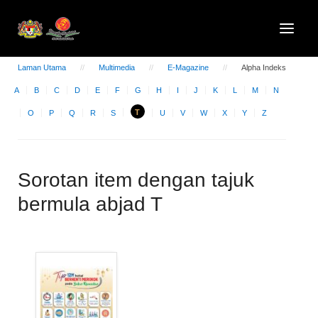
Laman Utama
Multimedia
E-Magazine
Alpha Indeks
A
B
C
D
E
F
G
H
I
J
K
L
M
N
T
O
P
Q
R
S
U
V
W
X
Y
Z
Sorotan item dengan tajuk
bermula abjad T