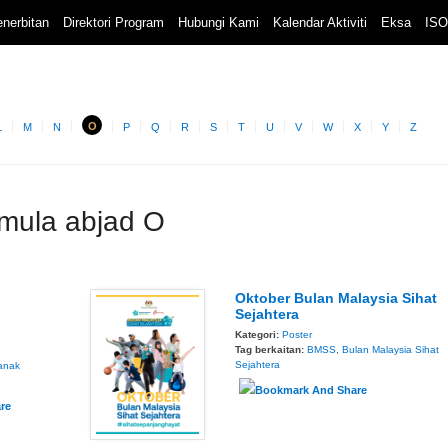
nerbitan
Direktori Program
Hubungi Kami
Kalendar Aktiviti
Eksa
ISO
O
L
M
N
P
Q
R
S
T
U
V
W
X
Y
Z
rmula abjad O
Oktober Bulan Malaysia Sihat
Sejahtera
Kategori:
Poster
Tag berkaitan:
BMSS
,
Bulan Malaysia Sihat
Sejahtera
anak