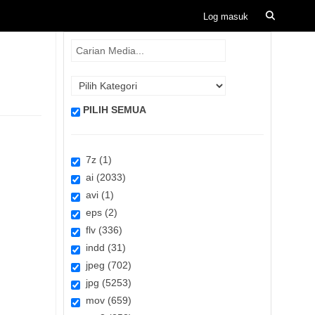
PILIH SEMUA
7z (1)
ai (2033)
avi (1)
eps (2)
flv (336)
indd (31)
jpeg (702)
jpg (5253)
mov (659)