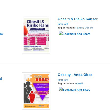
Obesiti & Risiko Kanser
Infografik
Tag berkaitan:
Kanser
,
Obesiti
Obesity - Anda Obes
nd
Infografik
Tag berkaitan:
obesiti