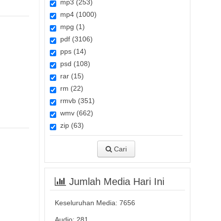
mp3 (253)
mp4 (1000)
mpg (1)
pdf (3106)
pps (14)
psd (108)
rar (15)
rm (22)
rmvb (351)
wmv (662)
zip (63)
Cari
Jumlah Media Hari Ini
Keseluruhan Media:
7656
Audio: 281