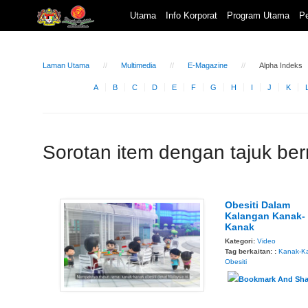
Utama
Info Korporat
Program Utama
Pe
Laman Utama
Multimedia
E-Magazine
Alpha Indeks
A
B
C
D
E
F
G
H
I
J
K
Sorotan item dengan tajuk be
Obesiti Dalam
Kalangan Kanak-
Kanak
Kategori:
Video
Tag berkaitan: :
Kanak-K
Obesiti