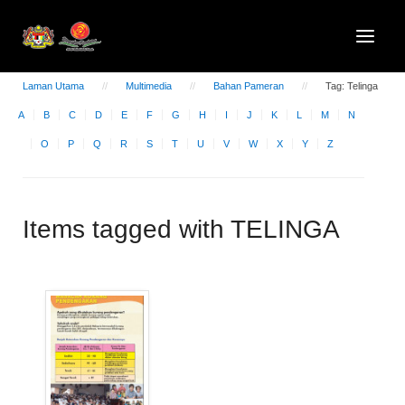
Laman Utama
Multimedia
Bahan Pameran
Tag: Telinga
A
B
C
D
E
F
G
H
I
J
K
L
M
N
O
P
Q
R
S
T
U
V
W
X
Y
Z
Items tagged with TELINGA