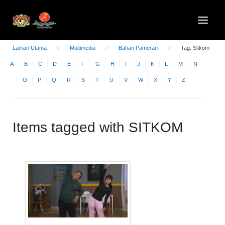
Laman Utama
Multimedia
Bahan Pameran
Tag: Sitkom
A
B
C
D
E
F
G
H
I
J
K
L
M
N
O
P
Q
R
S
T
U
V
W
X
Y
Z
Items tagged with SITKOM