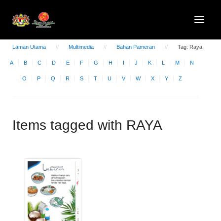
Laman Utama
Multimedia
Bahan Pameran
Tag: Raya
A
B
C
D
E
F
G
H
I
J
K
L
M
N
O
P
Q
R
S
T
U
V
W
X
Y
Z
Items tagged with RAYA