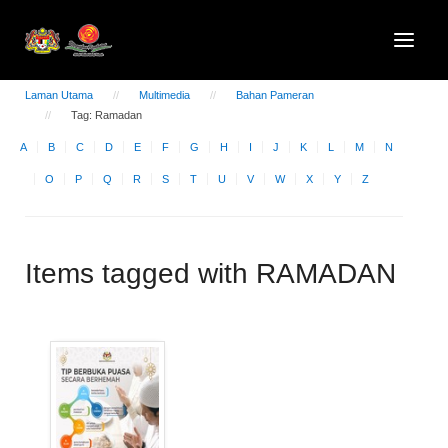
Laman Utama
Multimedia
Bahan Pameran
Tag: Ramadan
A
B
C
D
E
F
G
H
I
J
K
L
M
N
O
P
Q
R
S
T
U
V
W
X
Y
Z
Items tagged with RAMADAN