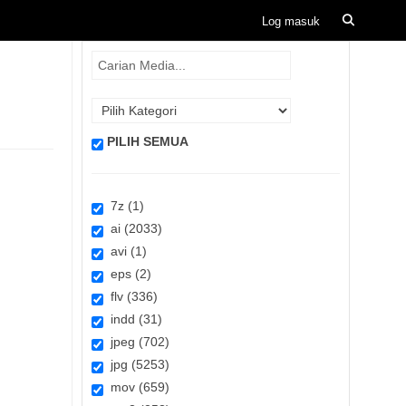
PILIH SEMUA
7z (1)
ai (2033)
avi (1)
eps (2)
flv (336)
indd (31)
jpeg (702)
jpg (5253)
mov (659)