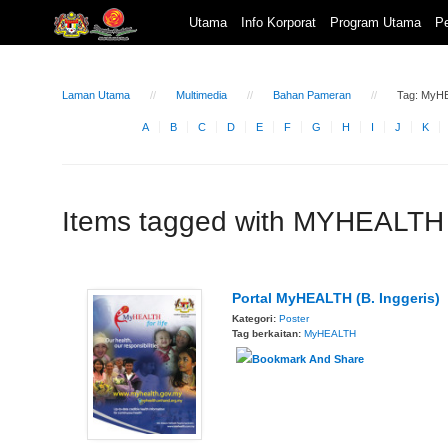
Utama
Info Korporat
Program Utama
Pe
Laman Utama
Multimedia
Bahan Pameran
Tag: MyH
A
B
C
D
E
F
G
H
I
J
K
Items tagged with MYHEALTH
Portal MyHEALTH (B. Inggeris)
Kategori:
Poster
Tag berkaitan:
MyHEALTH