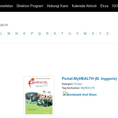
nerbitan
Direktori Program
Hubungi Kami
Kalendar Aktiviti
Eksa
ISO
EALTH
L
M
N
O
P
Q
R
S
T
U
V
W
X
Y
Z
Portal:MyHEALTH (B. Inggeris)
Kategori:
Poster
Tag berkaitan:
MyHEALTH