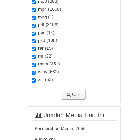
mp3 (253)
mp4 (1000)
mpg (1)
pdf (3106)
pps (14)
psd (108)
rar (15)
rm (22)
rmvb (351)
wmv (662)
zip (63)
Cari
Jumlah Media Hari Ini
Keseluruhan Media:
7656
Audio: 281