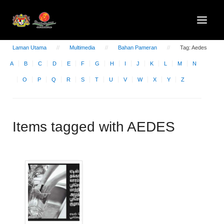
Laman Utama
Multimedia
Bahan Pameran
Tag: Aedes
A
B
C
D
E
F
G
H
I
J
K
L
M
N
O
P
Q
R
S
T
U
V
W
X
Y
Z
Items tagged with AEDES