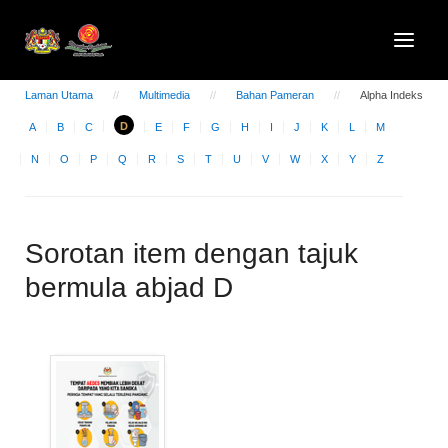
Laman Utama
Multimedia
Bahan Pameran
Alpha Indeks
D
A
B
C
E
F
G
H
I
J
K
L
M
N
O
P
Q
R
S
T
U
V
W
X
Y
Z
Sorotan item dengan tajuk
bermula abjad D